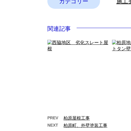
カテゴリー
施工
関連記事
PREV
柏原屋根工事
NEXT
柏原町、外壁塗装工事
西脇地区 劣化スレート屋
柏原地